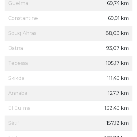
Guelma
69,74 km
Constantine
69,91 km
Souq Ahras
88,03 km
Batna
93,07 km
Tebessa
105,17 km
Skikda
111,43 km
Annaba
127,7 km
El Eulma
132,43 km
Sétif
157,12 km