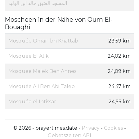
المسجد العتيق خالد ابن الوليد
Moscheen in der Nähe von Oum El-
Bouaghi
Mosquée Omar Ibn Khattab
23,59 km
Mosquée El Atik
24,02 km
Mosquée Malek Ben Annes
24,09 km
Mosquée Ali Ben Abi Taleb
24,47 km
Mosquée el Intissar
24,55 km
© 2026 - prayertimes.date -
Privacy
-
Cookies
-
Gebetszeiten API