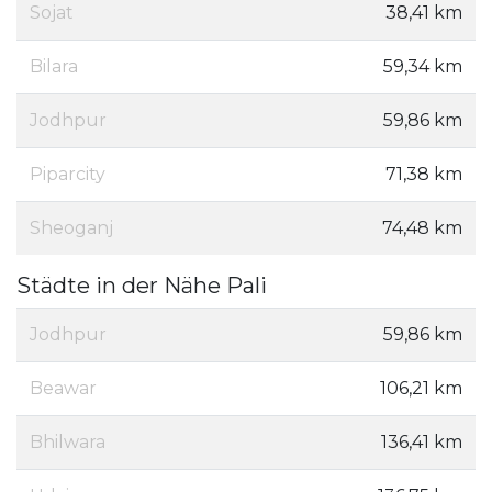
Sojat
38,41 km
Bilara
59,34 km
Jodhpur
59,86 km
Piparcity
71,38 km
Sheoganj
74,48 km
Städte in der Nähe Pali
Jodhpur
59,86 km
Beawar
106,21 km
Bhilwara
136,41 km