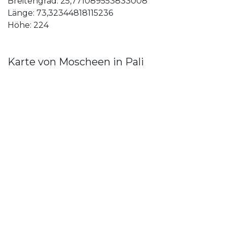
Breitengrad: 25,771089553833008
Länge: 73,32344818115236
Höhe: 224
Karte von Moscheen in Pali