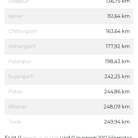
Udaipur
136,75 km
Ajmer
151,64 km
Chittorgarh
163,64 km
Kishangarh
177,92 km
Palanpur
198,43 km
Sujangarh
242,25 km
Patan
244,86 km
Bikaner
248,09 km
Tonk
249,94 km
Es ist 0
mosque in Pali
und 0 in einem 100 kilometer