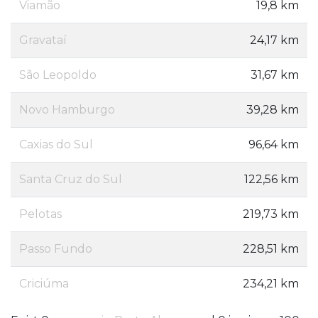
Viamão
19,8 km
Gravataí
24,17 km
São Leopoldo
31,67 km
Novo Hamburgo
39,28 km
Caxias do Sul
96,64 km
Santa Cruz do Sul
122,56 km
Pelotas
219,73 km
Passo Fundo
228,51 km
Criciúma
234,21 km