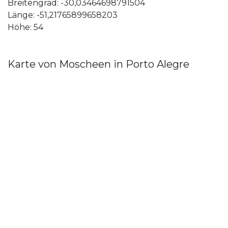
Breitengrad: -30,03464698791504
Länge: -51,21765899658203
Höhe: 54
Karte von Moscheen in Porto Alegre