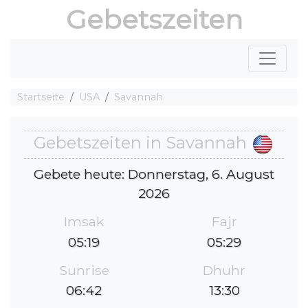
Gebetszeiten
Startseite
USA
Savannah
Gebetszeiten in Savannah
Gebete heute: Donnerstag, 6. August
2026
Imsak
Fajr
05:19
05:29
Sunrise
Dhuhr
06:42
13:30