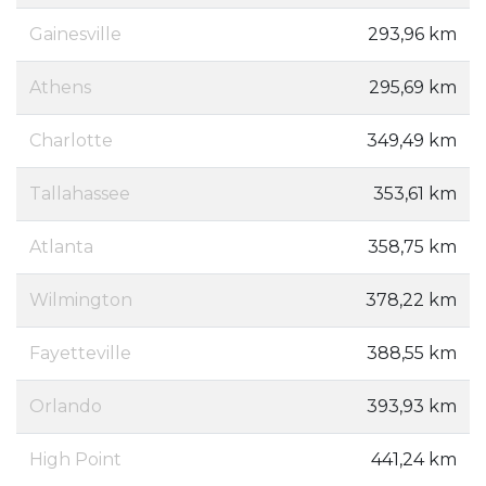
Gainesville
293,96 km
Athens
295,69 km
Charlotte
349,49 km
Tallahassee
353,61 km
Atlanta
358,75 km
Wilmington
378,22 km
Fayetteville
388,55 km
Orlando
393,93 km
High Point
441,24 km