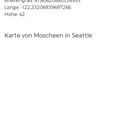
Breitengrad: 47,60620880126953
Länge: -122,33206939697266
Höhe: 42
Karte von Moscheen in Seattle