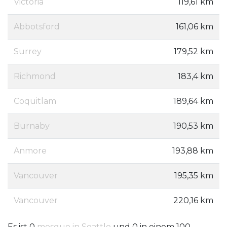
Victoria
119,61 km
Abbotsford
161,06 km
Surrey
179,52 km
Richmond
183,4 km
Coquitlam
189,64 km
Burnaby
190,53 km
Anmore
193,88 km
Vancouver
195,35 km
Vancouver
220,16 km
Es ist 0
mosque in Seattle
und 0 in einem 100