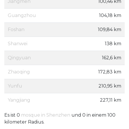
Jiangmen
100,46 km
Guangzhou
104,18 km
Foshan
109,84 km
Shanwei
138 km
Qingyuan
162,6 km
Zhaoqing
172,83 km
Yunfu
210,95 km
Yangjiang
227,11 km
Es ist 0
mosque in Shenzhen
und 0 in einem 100
kilometer Radius.