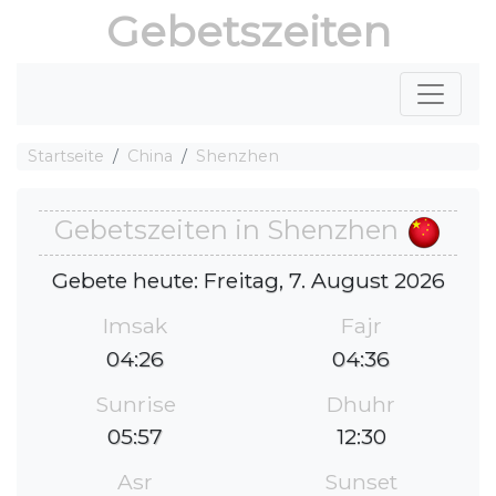
Gebetszeiten
Startseite
China
Shenzhen
Gebetszeiten in Shenzhen
Gebete heute: Freitag, 7. August 2026
Imsak
Fajr
04:26
04:36
Sunrise
Dhuhr
05:57
12:30
Asr
Sunset