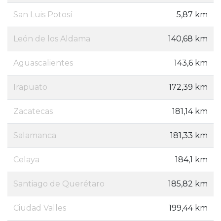
San Luis Potosí
5,87 km
León de los Aldama
140,68 km
Aguascalientes
143,6 km
Irapuato
172,39 km
Zacatecas
181,14 km
Salamanca
181,33 km
Celaya
184,1 km
Santiago de Querétaro
185,82 km
Ciudad Valles
199,44 km