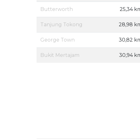
Butterworth
25,34 k
Tanjung Tokong
28,98 k
George Town
30,82 k
Bukit Mertajam
30,94 k