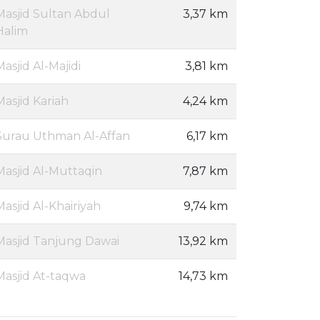
Masjid Sultan Abdul
3,37 km
Halim
Masjid Al-Majidi
3,81 km
Masjid Kariah
4,24 km
Surau Uthman Al-Affan
6,17 km
Masjid Al-Muttaqin
7,87 km
Masjid Al-Khairiyah
9,74 km
Masjid Tanjung Dawai
13,92 km
Masjid At-taqwa
14,73 km