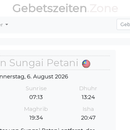
Gebetszeiten
.Zone
er
in Sungai Petani
nnerstag, 6. August 2026
Sunrise
Dhuhr
07:13
13:24
Maghrib
Isha
19:34
20:47