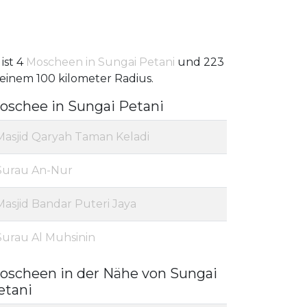
 ist 4
Moscheen in Sungai Petani
und 223
 einem 100 kilometer Radius.
oschee in Sungai Petani
Masjid Qaryah Taman Keladi
Surau An-Nur
Masjid Bandar Puteri Jaya
Surau Al Muhsinin
oscheen in der Nähe von Sungai
etani