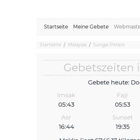
Startseite
Meine Gebete
Webmast
Startseite
Malaysia
Sungai Petani
Gebetszeiten 
Gebete heute: Do
Imsak
Fajr
05:43
05:53
Asr
Sunset
16:44
19:35