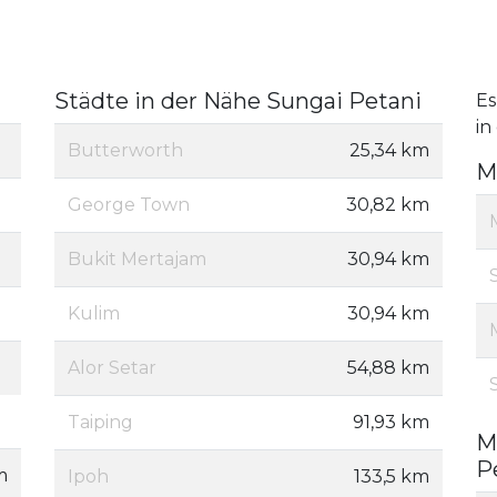
Städte in der Nähe Sungai Petani
Es
in
Butterworth
25,34 km
M
George Town
30,82 km
Bukit Mertajam
30,94 km
Kulim
30,94 km
Alor Setar
54,88 km
Taiping
91,93 km
M
P
m
Ipoh
133,5 km