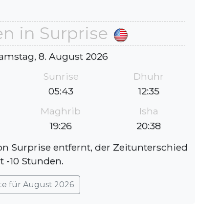
n in Surprise
amstag, 8. August 2026
Sunrise
Dhuhr
05:43
12:35
Maghrib
Isha
19:26
20:38
on Surprise entfernt, der Zeitunterschied
t -10 Stunden.
te für August 2026