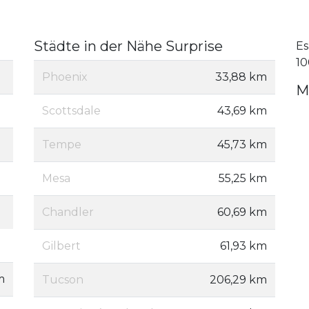
Städte in der Nähe Surprise
Es
10
Phoenix
33,88 km
M
Scottsdale
43,69 km
Tempe
45,73 km
Mesa
55,25 km
Chandler
60,69 km
Gilbert
61,93 km
m
Tucson
206,29 km