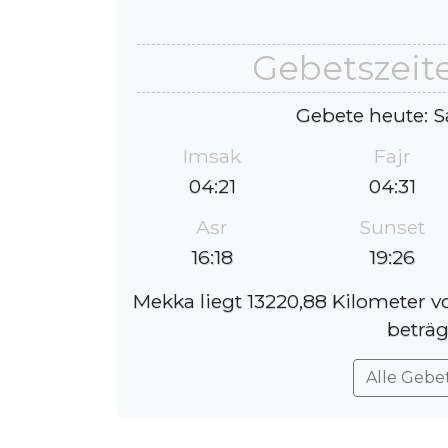
Gebetszeite
Gebete heute: S
Imsak
Fajr
04:21
04:31
Asr
Sunset
16:18
19:26
Mekka liegt 13220,88 Kilometer v
beträg
Alle Gebe