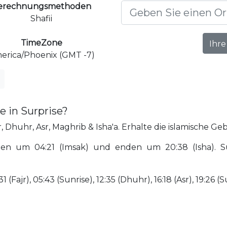
erechnungsmethoden
Shafii
TimeZone
Ihre
erica/Phoenix (GMT -7)
 in Surprise?
, Dhuhr, Asr, Maghrib & Isha'a. Erhalte die islamische Geb
nen um 04:21 (Imsak) und enden um 20:38 (Isha). S
(Fajr), 05:43 (Sunrise), 12:35 (Dhuhr), 16:18 (Asr), 19:26 (S