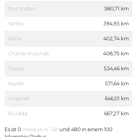
Bur Sudan
380,71 km
Yanbu
394,93 km
Abha
402,74 km
Chamis Muschait
408,75 km
Gazan
534,46 km
Najrān
571,64 km
Unayzah
646,01 km
Buraida
667,27 km
Es ist 0
mosque in Taif
und 480 in einem 100
kilometer Radius.