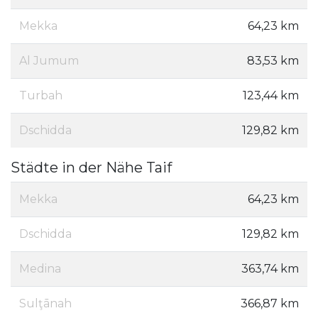
Mekka
64,23 km
Al Jumum
83,53 km
Turbah
123,44 km
Dschidda
129,82 km
Städte in der Nähe Taif
Mekka
64,23 km
Dschidda
129,82 km
Medina
363,74 km
Sulţānah
366,87 km