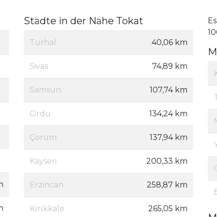
Städte in der Nähe Tokat
Es
10
Turhal
40,06 km
M
Sivas
74,89 km
Samsun
107,74 km
Ordu
134,24 km
Çorum
137,94 km
Kayseri
200,33 km
m
Erzincan
258,87 km
m
Kırıkkale
265,05 km