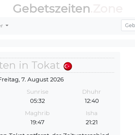
Gebetszeiten
.Zone
er
ten in Tokat
Freitag, 7. August 2026
Sunrise
Dhuhr
05:32
12:40
Maghrib
Isha
19:47
21:21