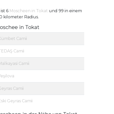
 ist 6
Moscheen in Tokat
und 99 in einem
0 kilometer Radius.
oschee in Tokat
Kümbet Camii
TEDAŞ Camii
Malkayasi Camii
Yeşilova
Geyras Camii
Eski Geyras Camii