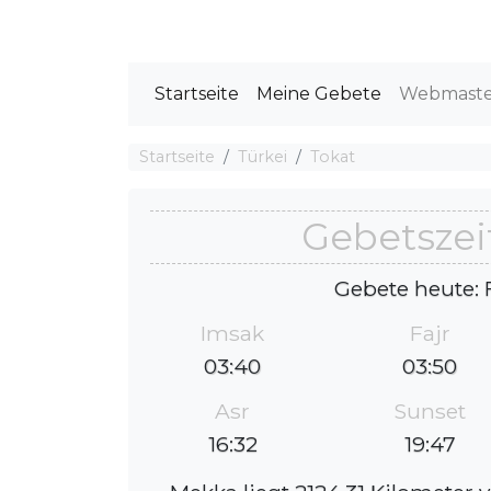
Startseite
Meine Gebete
Webmast
Startseite
Türkei
Tokat
Gebetszei
Gebete heute: 
Imsak
Fajr
03:40
03:50
Asr
Sunset
16:32
19:47