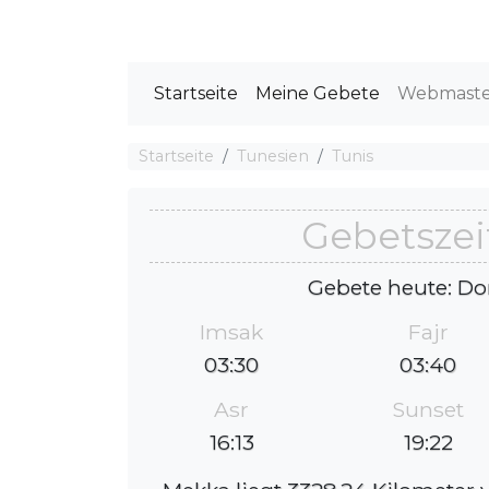
Startseite
Meine Gebete
Webmast
Startseite
Tunesien
Tunis
Gebetszei
Gebete heute: Do
Imsak
Fajr
03:30
03:40
Asr
Sunset
16:13
19:22