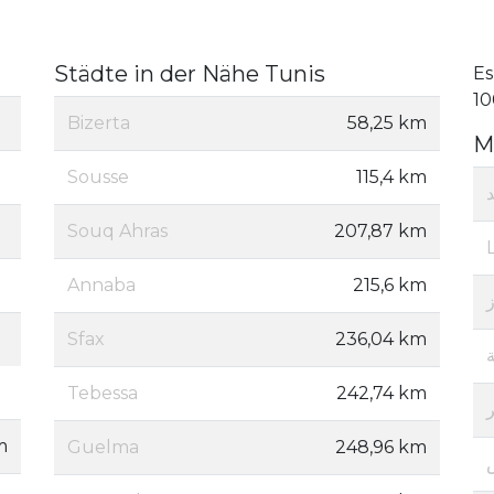
Städte in der Nähe Tunis
Es
10
Bizerta
58,25 km
M
Sousse
115,4 km
Souq Ahras
207,87 km
Annaba
215,6 km
Sfax
236,04 km
ة
Tebessa
242,74 km
ر
m
Guelma
248,96 km