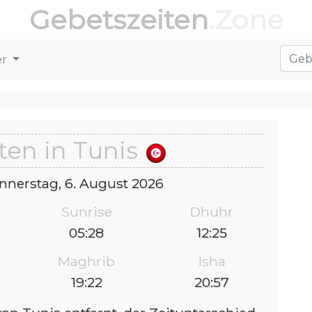
Gebetszeiten
.Zone
er
ten in Tunis
nnerstag, 6. August 2026
Sunrise
Dhuhr
05:28
12:25
Maghrib
Isha
19:22
20:57