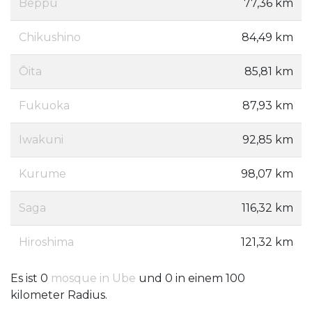
Beppu
77,36 km
Chikushino
84,49 km
Ōita
85,81 km
Fukuoka
87,93 km
Iwakuni
92,85 km
Kurume
98,07 km
Saga
116,32 km
Hiroshima
121,32 km
Es ist 0
mosque in Ube
und 0 in einem 100
kilometer Radius.