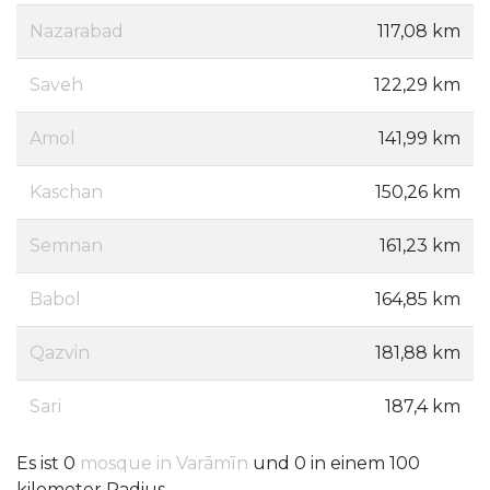
Nazarabad
117,08 km
Saveh
122,29 km
Amol
141,99 km
Kaschan
150,26 km
Semnan
161,23 km
Babol
164,85 km
Qazvin
181,88 km
Sari
187,4 km
Es ist 0
mosque in Varāmīn
und 0 in einem 100
kilometer Radius.