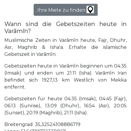
Ihre Miete zu finden
Wann sind die Gebetszeiten heute in
Varāmīn?
Muslimische Zeiten in Varāmīn heute, Fajr, Dhuhr,
Asr, Maghrib & Isha'a. Erhalte die islamische
Gebetszeit in Varāmīn.
Gebetszeiten heute in Varāmīn beginnen um 04:35
(Imsak) und enden um 21:11 (Isha). Varāmīn Iran
befindet sich 1927,13 km Westlich von Mekka
entfernt.
Gebetszeiten für heute 04:35 (Imsak), 04:45 (Fajr),
06:13 (Sunrise), 13:09 (Dhuhr), 16:54 (Asr), 20:05
(Sunset), 20:19 (Maghrib), 21:11 (Isha).
Breitengrad: 35,32524108886719