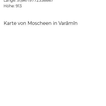
Länge: 51,64719772338867
Höhe: 913
Karte von Moscheen in Varāmīn