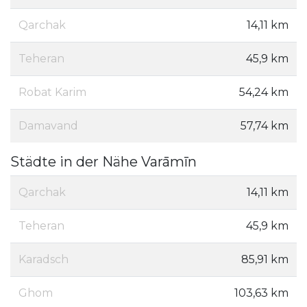
Qarchak
14,11 km
Teheran
45,9 km
Robat Karim
54,24 km
Damavand
57,74 km
Städte in der Nähe Varāmīn
Qarchak
14,11 km
Teheran
45,9 km
Karadsch
85,91 km
Ghom
103,63 km