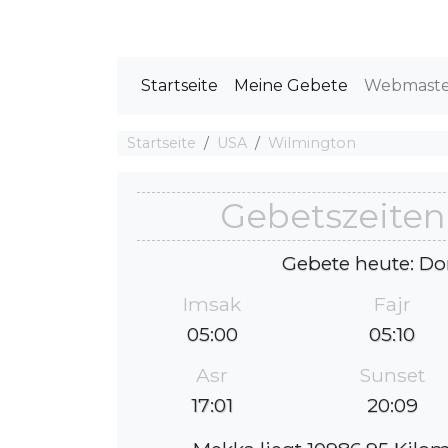
Startseite
Meine Gebete
Webmast
Startseite
USA
Wilmington
Gebetszeiten
Gebete heute: Do
Imsak
Fajr
05:00
05:10
Asr
Sunset
17:01
20:09