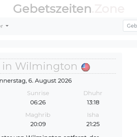
Gebetszeiten
.Zone
er
 in Wilmington
nnerstag, 6. August 2026
Sunrise
Dhuhr
06:26
13:18
Maghrib
Isha
20:09
21:25