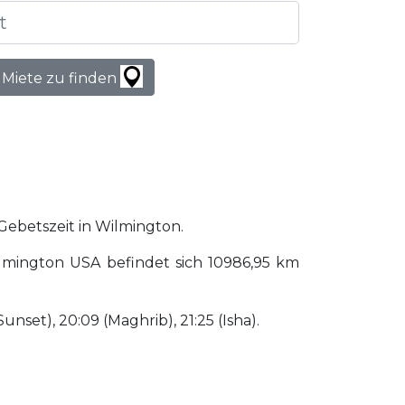
 Miete zu finden
 Gebetszeit in Wilmington.
lmington USA befindet sich 10986,95 km
Sunset), 20:09 (Maghrib), 21:25 (Isha).