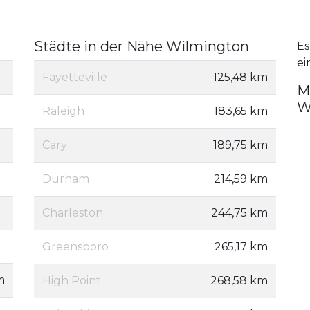
Städte in der Nähe Wilmington
Es
ei
Fayetteville
125,48 km
M
W
Raleigh
183,65 km
Cary
189,75 km
Durham
214,59 km
Charleston
244,75 km
Greensboro
265,17 km
m
High Point
268,58 km