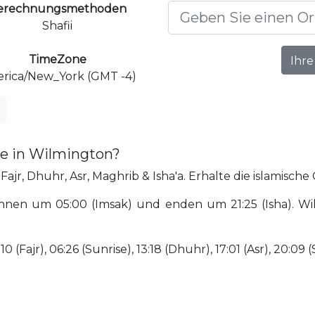
erechnungsmethoden
Shafii
TimeZone
Ihre
rica/New_York (GMT -4)
te in Wilmington?
ajr, Dhuhr, Asr, Maghrib & Isha'a. Erhalte die islamische
nnen um 05:00 (Imsak) und enden um 21:25 (Isha). Wi
(Fajr), 06:26 (Sunrise), 13:18 (Dhuhr), 17:01 (Asr), 20:09 (