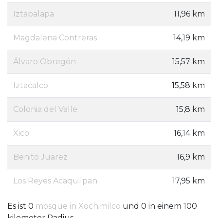
Iztapalapa
11,96 km
Magdalena Contreras
14,19 km
Álvaro Obregón
15,57 km
Iztacalco
15,58 km
Colonia del Valle
15,8 km
Xico
16,14 km
Benito Juarez
16,9 km
Los Reyes Acaquilpan
17,95 km
Es ist 0
mosque in Xochimilco
und 0 in einem 100
kilometer Radius.