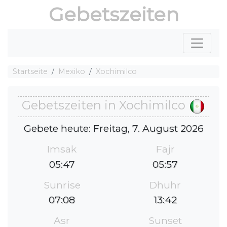
Gebetszeiten
Startseite
Mexiko
Xochimilco
Gebetszeiten in Xochimilco
Gebete heute: Freitag, 7. August 2026
Imsak
Fajr
05:47
05:57
Sunrise
Dhuhr
07:08
13:42
Asr
Sunset