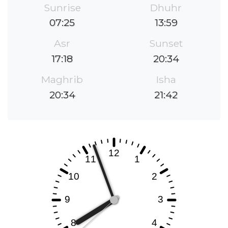
Sunrise
Dhuhr
07:25
13:59
Asr
Sunset
17:18
20:34
Maghrib
Isha
20:34
21:42