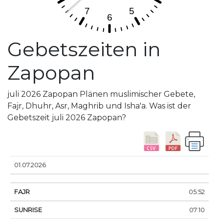
Gebetszeiten in
Zapopan
juli 2026 Zapopan Plänen muslimischer Gebete,
Fajr, Dhuhr, Asr, Maghrib und Isha'a. Was ist der
Gebetszeit juli 2026 Zapopan?
DATUM
FAJR
SUNRISE
DHUHR
ASR
SUNS
01.07.2026
05:52
07:10