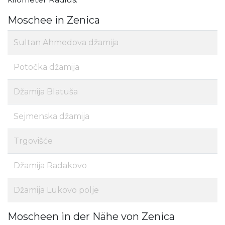
Moschee in Zenica
Sultan Ahmedova džamija
Potočka džamija
Džamija Blatuša
Sejmenska džamija
Trgovišće
Džamija Radakovo
Džamija Lukovo polje
Moscheen in der Nähe von Zenica