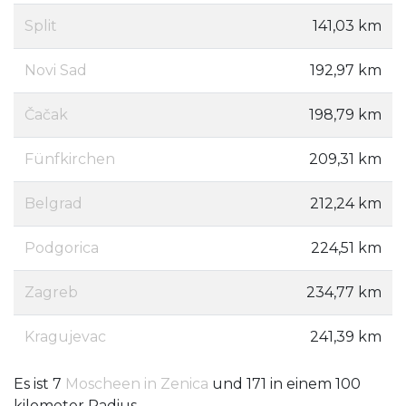
Split
141,03 km
Novi Sad
192,97 km
Čačak
198,79 km
Fünfkirchen
209,31 km
Belgrad
212,24 km
Podgorica
224,51 km
Zagreb
234,77 km
Kragujevac
241,39 km
Es ist 7
Moscheen in Zenica
und 171 in einem 100
kilometer Radius.