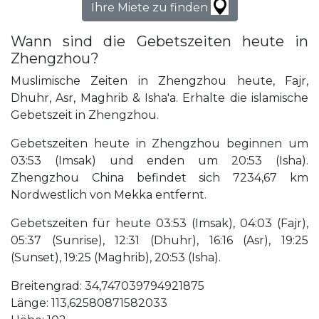
Ihre Miete zu finden
Wann sind die Gebetszeiten heute in
Zhengzhou?
Muslimische Zeiten in Zhengzhou heute, Fajr,
Dhuhr, Asr, Maghrib & Isha'a. Erhalte die islamische
Gebetszeit in Zhengzhou.
Gebetszeiten heute in Zhengzhou beginnen um
03:53 (Imsak) und enden um 20:53 (Isha).
Zhengzhou China befindet sich 7234,67 km
Nordwestlich von Mekka entfernt.
Gebetszeiten für heute 03:53 (Imsak), 04:03 (Fajr),
05:37 (Sunrise), 12:31 (Dhuhr), 16:16 (Asr), 19:25
(Sunset), 19:25 (Maghrib), 20:53 (Isha).
Breitengrad: 34,747039794921875
Länge: 113,62580871582033