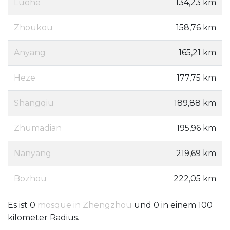
Luohe
134,23 km
Zhoukou
158,76 km
Anyang
165,21 km
Heze
177,75 km
Shangqiu
189,88 km
Zhumadian
195,96 km
Nanyang
219,69 km
Bozhou
222,05 km
Es ist 0
mosque in Zhengzhou
und 0 in einem 100
kilometer Radius.