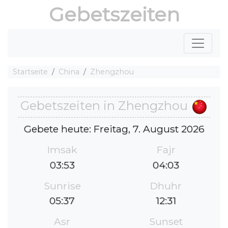
Gebetszeiten
Startseite
China
Zhengzhou
Gebetszeiten in Zhengzhou
Gebete heute: Freitag, 7. August 2026
Imsak
Fajr
03:53
04:03
Sunrise
Dhuhr
05:37
12:31
Asr
Sunset