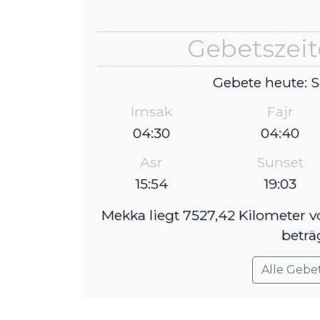
Gebetszeit
Gebete heute: S
Imsak
Fajr
04:30
04:40
Asr
Sunset
15:54
19:03
Mekka liegt 7527,42 Kilometer v
beträ
Alle Gebe