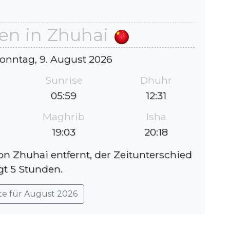
en in Zhuhai
onntag, 9. August 2026
Sunrise
Dhuhr
05:59
12:31
Maghrib
Isha
19:03
20:18
on Zhuhai entfernt, der Zeitunterschied
gt 5 Stunden.
te für August 2026