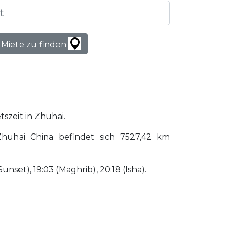
 Miete zu finden
tszeit in Zhuhai.
huhai China befindet sich 7527,42 km
Sunset), 19:03 (Maghrib), 20:18 (Isha).