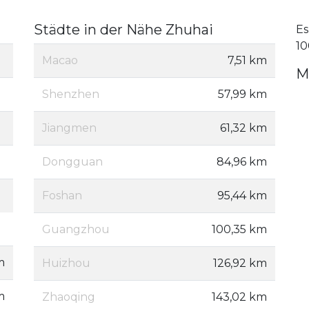
Städte in der Nähe Zhuhai
Es
10
Macao
7,51 km
M
Shenzhen
57,99 km
Jiangmen
61,32 km
Dongguan
84,96 km
Foshan
95,44 km
Guangzhou
100,35 km
m
Huizhou
126,92 km
m
Zhaoqing
143,02 km