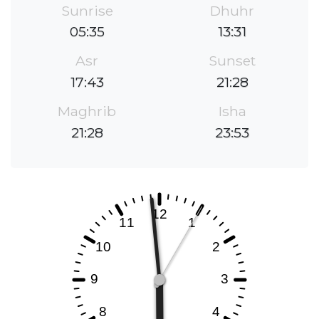
Sunrise
Dhuhr
05:35
13:31
Asr
Sunset
17:43
21:28
Maghrib
Isha
21:28
23:53